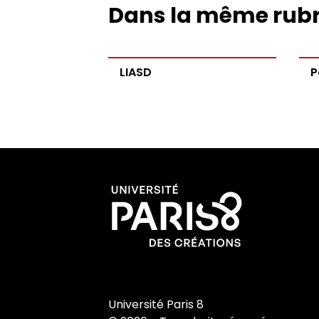
Dans la même rub
LIASD
P
Université Paris 8