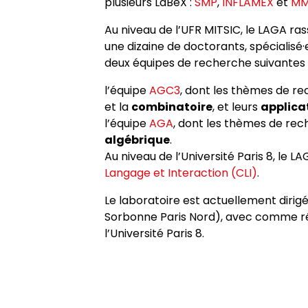
plusieurs LaBeX :
SMP
,
INFLAMEX
et
MM
Organisation
Paragraphe
Tutorat
Au niveau de l’UFR MITSIC, le LAGA ra
une dizaine de doctorants, spécialisé
Cellule informatique
Référent·es
deux équipes de recherche suivantes 
l’équipe
AGC3
, dont les thèmes de re
Contact
et la
combinatoire
, et leurs
applica
l’équipe
AGA
, dont les thèmes de rec
algébrique
.
Au niveau de l’Université Paris 8, le LAG
Langage et Interaction (CLI)
.
Le laboratoire est actuellement dirigé 
Sorbonne Paris Nord), avec comme ré
l’Université Paris 8.