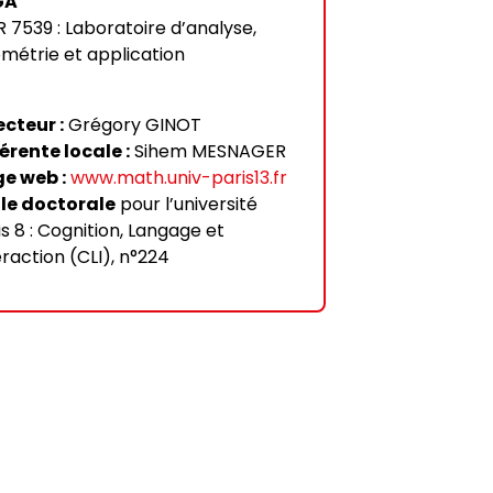
GA
 7539 : Laboratoire d’analyse,
métrie et application
ecteur :
Grégory GINOT
érente locale :
Sihem MESNAGER
e web :
www.math.univ-paris13.fr
le doctorale
pour l’université
is 8 : Cognition, Langage et
eraction (CLI), n°224