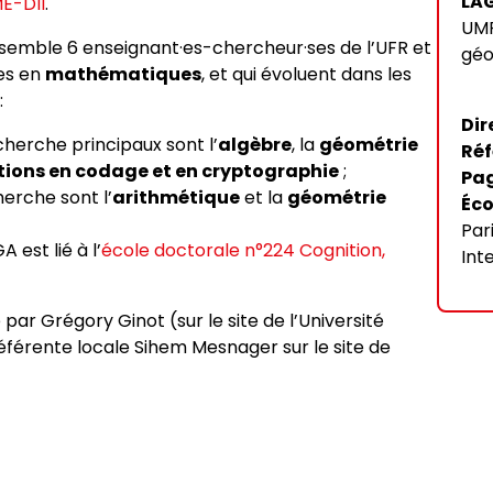
LA
E-DII
.
UMR
ssemble 6 enseignant·es-chercheur·ses de l’UFR et
géo
·es en
mathématiques
, et qui évoluent dans les
:
Dir
cherche principaux sont l’
algèbre
, la
géométrie
Réf
tions en codage et en cryptographie
;
Pag
herche sont l’
arithmétique
et la
géométrie
Éco
Par
A est lié à l’
école doctorale n°224 Cognition,
Int
par Grégory Ginot (sur le site de l’Université
férente locale Sihem Mesnager sur le site de