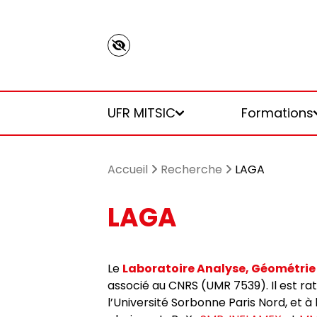
Panneau de gestion des cookies
UFR MITSIC
Formations
Accueil
Recherche
LAGA
LAGA
Conseil et commissions
Diplômes
LAGA
Année universitaire 2025-26
Alternance
Le
Laboratoire Analyse, Géométrie 
Présentation
Départements
LIASD
Services de la vie étudiante
Taxe d’apprentissage
associé au CNRS (UMR 7539). Il est rat
l’Université Sorbonne Paris Nord, et à 