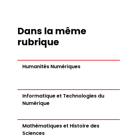
Tutorat
Alternance
Référent·es
Taxe d’apprentissage
Dans la même
rubrique
Humanités Numériques
Informatique et Technologies du
Numérique
Mathématiques et Histoire des
Sciences